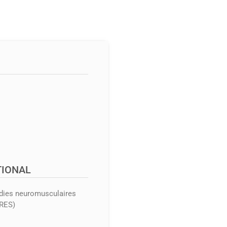
TIONAL
adies neuromusculaires
RES)