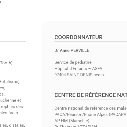
S
COORDONNATEUR
Dr Anne PERVILLE
Service de pédiatrie
-Tooth)
Hôpital d’Enfants – ASFA
97404 SAINT DENIS cedex
Botulisme)
es,
es.
CENTRE DE RÉFÉRENCE NA
Duchenne et
trophies des
Centre national de référence des mal
hies facio-
PACA/Réunion/Rhône Alpes (PACARA
AP-HM (Marseille)
es, distales,
Pr Shahram ATTARIAN