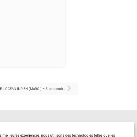
CENTRE DE REFERENCE DES MALADIES RENALES RARES DE L’OCEAN INDIEN (MaROI) – Site constitutif
es meilleures expériences, nous utilisons des technologies telles que les