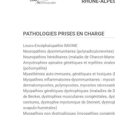
RHONE-ALPE
PATHOLOGIES PRISES EN CHARGE
Leuco-Encéphalopathie RAVINE
Neuropathies dysimmunitaires (polyradiculonévrites)
Neuropathies héréditaires (maladie de Charcot-Marie
Amyotrophies spinales génétiques et myélites virales
(poliomyélite)
Myasthénies auto-immunes, génétiques et toxiques (
Myopathies inflammatoires-dysimmunitaires : myosit
dermatomyosites, polymyosites, myosites nécrosant
Myopathies génétiques dystrophiques (maladies de 
de Becker, dystrophies musculaires congénitales, dys
ceintures, dystrophie myotonique de Steinert, dystrop
scapulo-humérales)
Myopathies non dystrophiques (myopathies congénital