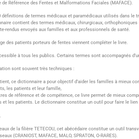
tre de Référence des Fentes et Malformations Faciales (MAFACE).
0 définitions de termes médicaux et paramédicaux utilisés dans le tr
ionnaire contient des termes médicaux, chirurgicaux, orthophonique
pte-rendus envoyés aux familles et aux professionnels de santé.
ge des patients porteurs de fentes viennent compléter le livre.
accessible à tous les publics. Certains termes sont accompagnés d’un
ation sont souvent très techniques :
ent, ce dictionnaire a pour objectif d’aider les familles à mieux c
, les patients et leur famille,
tres de référence et de compétence, ce livre permet de mieux com
 et les patients. Le dictionnaire constitue un outil pour faire le lien
.
ux de la filière TETECOU, cet abécédaire constitue un outil transver
s réseaux (CRANIOST, MAFACE, MALO, SPRATON, O-RARES).