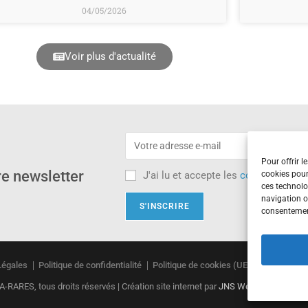
04/05/2026
Voir plus d'actualité
Pour offrir l
re newsletter
cookies pour
J'ai lu et accepte les
conditions d'ut
ces technolo
navigation ou
consentement
Légales
Politique de confidentialité
Politique de cookies (UE)
RARES, tous droits réservés | Création site internet par
JNS WebDesign